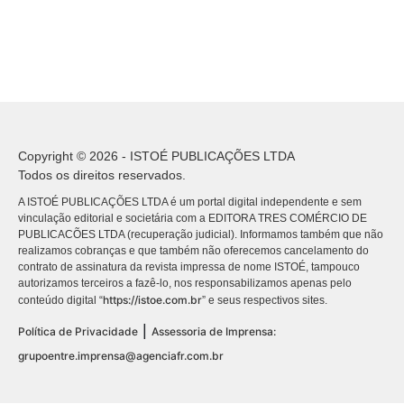
Copyright © 2026 - ISTOÉ PUBLICAÇÕES LTDA
Todos os direitos reservados.
A ISTOÉ PUBLICAÇÕES LTDA é um portal digital independente e sem
vinculação editorial e societária com a EDITORA TRES COMÉRCIO DE
PUBLICACÕES LTDA (recuperação judicial). Informamos também que não
realizamos cobranças e que também não oferecemos cancelamento do
contrato de assinatura da revista impressa de nome ISTOÉ, tampouco
autorizamos terceiros a fazê-lo, nos responsabilizamos apenas pelo
https://istoe.com.br
conteúdo digital “
” e seus respectivos sites.
|
Política de Privacidade
Assessoria de Imprensa:
grupoentre.imprensa@agenciafr.com.br