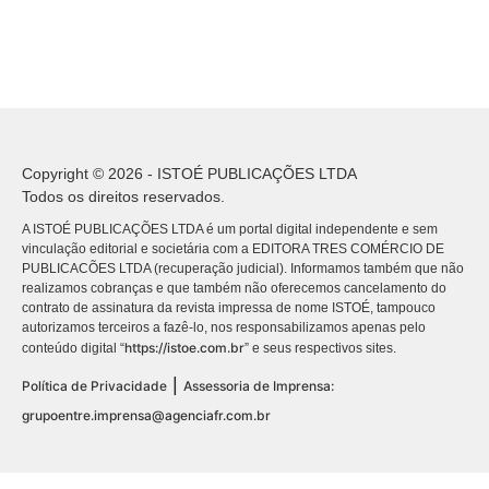
Copyright © 2026 - ISTOÉ PUBLICAÇÕES LTDA
Todos os direitos reservados.
A ISTOÉ PUBLICAÇÕES LTDA é um portal digital independente e sem
vinculação editorial e societária com a EDITORA TRES COMÉRCIO DE
PUBLICACÕES LTDA (recuperação judicial). Informamos também que não
realizamos cobranças e que também não oferecemos cancelamento do
contrato de assinatura da revista impressa de nome ISTOÉ, tampouco
autorizamos terceiros a fazê-lo, nos responsabilizamos apenas pelo
https://istoe.com.br
conteúdo digital “
” e seus respectivos sites.
|
Política de Privacidade
Assessoria de Imprensa:
grupoentre.imprensa@agenciafr.com.br