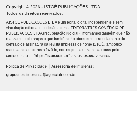
Copyright © 2026 - ISTOÉ PUBLICAÇÕES LTDA
Todos os direitos reservados.
A ISTOÉ PUBLICAÇÕES LTDA é um portal digital independente e sem
vinculação editorial e societária com a EDITORA TRES COMÉRCIO DE
PUBLICACÕES LTDA (recuperação judicial). Informamos também que não
realizamos cobranças e que também não oferecemos cancelamento do
contrato de assinatura da revista impressa de nome ISTOÉ, tampouco
autorizamos terceiros a fazê-lo, nos responsabilizamos apenas pelo
https://istoe.com.br
conteúdo digital “
” e seus respectivos sites.
|
Política de Privacidade
Assessoria de Imprensa:
grupoentre.imprensa@agenciafr.com.br