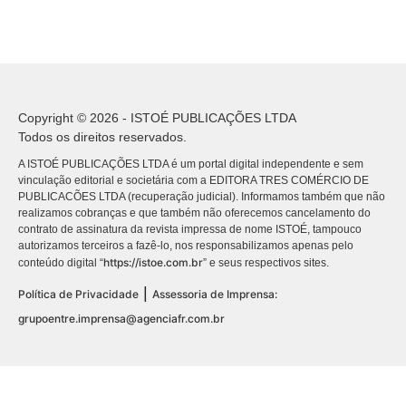
Copyright © 2026 - ISTOÉ PUBLICAÇÕES LTDA
Todos os direitos reservados.
A ISTOÉ PUBLICAÇÕES LTDA é um portal digital independente e sem
vinculação editorial e societária com a EDITORA TRES COMÉRCIO DE
PUBLICACÕES LTDA (recuperação judicial). Informamos também que não
realizamos cobranças e que também não oferecemos cancelamento do
contrato de assinatura da revista impressa de nome ISTOÉ, tampouco
autorizamos terceiros a fazê-lo, nos responsabilizamos apenas pelo
https://istoe.com.br
conteúdo digital “
” e seus respectivos sites.
|
Política de Privacidade
Assessoria de Imprensa:
grupoentre.imprensa@agenciafr.com.br