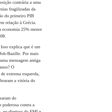
osição contrária a uma
ias fragilizadas da
são do primeiro PIB
em relação à Grécia.
ma economia 25% menor
008.
Isso explica que é um
Job-Bazille. Por mais
ça uma mensagem antiga
 anos? O
s de extrema esquerda,
braram a vitória do
ixaram do
 poderosa contra a
, ex-diretora do FMI e