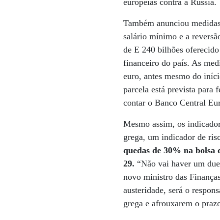
europeias contra a Rússia.
Também anunciou medidas p
salário mínimo e a reversã
de E 240 bilhões oferecido
financeiro do país. As me
euro, antes mesmo do iníc
parcela está prevista para
contar o Banco Central Eur
Mesmo assim, os indicadore
grega, um indicador de ris
quedas de 30% na bolsa d
29.
“Não vai haver um duel
novo ministro das Finanças
austeridade, será o respon
grega e afrouxarem o prazo