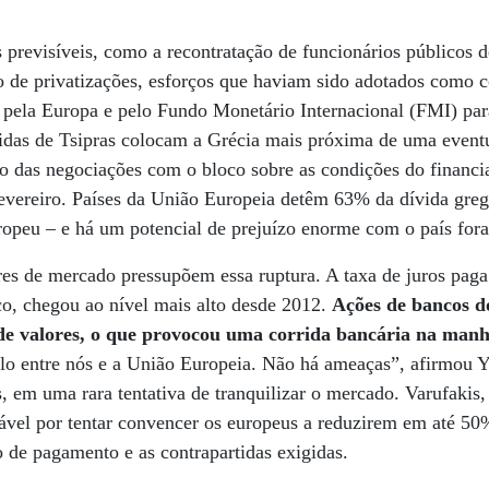
revisíveis, como a recontratação de funcionários públicos d
o de privatizações, esforços que haviam sido adotados como c
 pela Europa e pelo Fundo Monetário Internacional (FMI) para
didas de Tsipras colocam a Grécia mais próxima de uma event
io das negociações com o bloco sobre as condições do finan
 fevereiro. Países da União Europeia detêm 63% da dívida gre
opeu – e há um potencial de prejuízo enorme com o país fora
s de mercado pressupõem essa ruptura. A taxa de juros paga 
co, chegou ao nível mais alto desde 2012.
Ações de bancos d
e valores, o que provocou uma corrida bancária na manh
o entre nós e a União Europeia. Não há ameaças”, afirmou Y
, em uma rara tentativa de tranquilizar o mercado. Varufakis,
sável por tentar convencer os europeus a reduzirem em até 50%
 de pagamento e as contrapartidas exigidas.