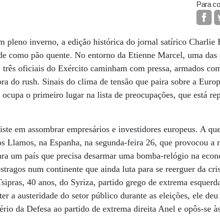
Para co
m pleno inverno, a edição histórica do jornal satírico Charlie
de como pão quente. No entorno da Etienne Marcel, uma das e
, três oficiais do Exército caminham com pressa, armados com
ra do rush. Sinais do clima de tensão que paira sobre a Europ
ocupa o primeiro lugar na lista de preocupações, que está re
siste em assombrar empresários e investidores europeus. A q
os Llamos, na Espanha, na segunda-feira 26, que provocou a m
para um país que precisa desarmar uma bomba-relógio na eco
stragos num continente que ainda luta para se reerguer da cr
Tsipras, 40 anos, do Syriza, partido grego de extrema esquerda
r a austeridade do setor público durante as eleições, ele deu
ério da Defesa ao partido de extrema direita Anel e opôs-se à