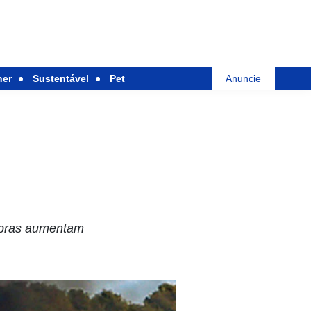
her
Sustentável
Pet
Anuncie
sipras aumentam