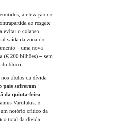
emitidos, a elevação do
ontrapartida ao resgate
 evitar o colapso
ual saída da zona do
ciamento – uma nova
ga (€ 200 bilhões) – sem
 do bloco.
nos títulos da dívida
o país sofreram
ã da quinta-feira
annis Varufakis, o
 um notório crítico da
 o total da dívida