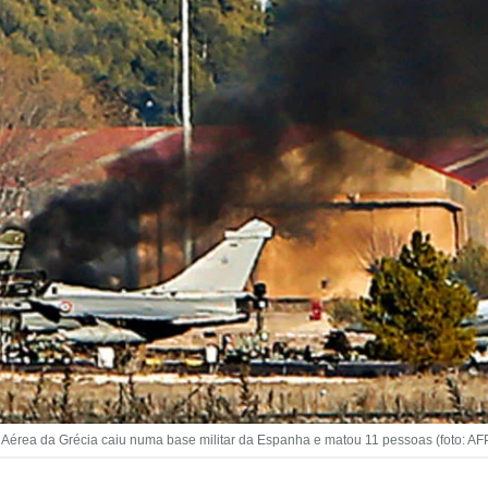
ça Aérea da Grécia caiu numa base militar da Espanha e matou 11 pessoas (fot