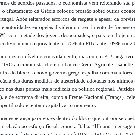
rmos de acordos passados, o economista vem reiterando sua p
 o afastamento da Grécia coloque pressão sobre outras econom
tugal. Após reiterados esforços de resgate e apesar da previ
s e autoridades europeias dividem um sentimento de fracasso 
%, com metade dos jovens desocupados, o país tem hoje u
m endividamento equivalente a 175% do PIB, ante 109% em 2
 um mesmo nível de endividamento, mas com o PIB negativo. 
EIRO a economista-chefe do banco Credit Agricole, Isabelle 
dentro do bloco, o novo governo grego espalha com mais for
ficácia das duras medidas de austeridade adotadas nos últimos
o nas duas pontas mais radicais da política regional. Partido
e de extrema direita, como a Frente Nacional (França), cele
artilhado e tentam capitalizar o momento.
ma esperança para vozes dentro do bloco que outrora se que
 relação ao esforço fiscal, como a Itália. “Há uma mensagem
overno terá de negociar”, afirmou à DINHEIRO Miranda Xafa