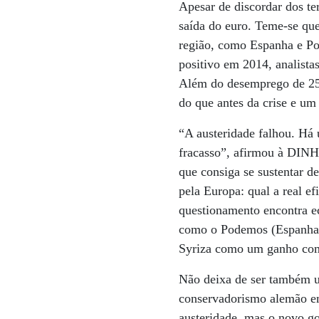
Apesar de discordar dos te
saída do euro. Teme-se que
região, como Espanha e Por
positivo em 2014, analista
Além do desemprego de 25
do que antes da crise e u
“A austeridade falhou. Há
fracasso”, afirmou à DINH
que consiga se sustentar 
pela Europa: qual a real e
questionamento encontra ec
como o Podemos (Espanha), 
Syriza como um ganho comp
Não deixa de ser também u
conservadorismo alemão em
austeridade, mas o novo g