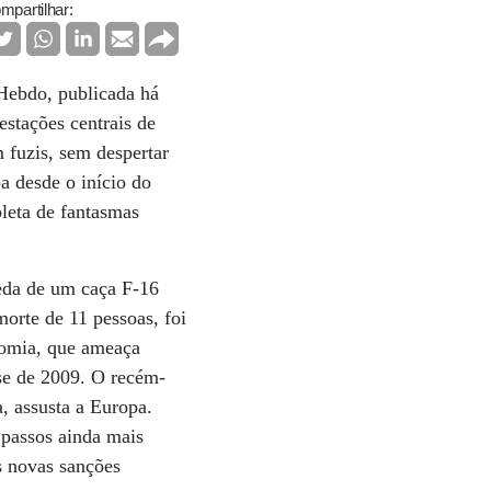
mpartilhar:
 Hebdo, publicada há
stações centrais de
 fuzis, sem despertar
a desde o início do
pleta de fantasmas
ueda de um caça F-16
orte de 11 pessoas, foi
nomia, que ameaça
ise de 2009. O recém-
, assusta a Europa.
 passos ainda mais
s novas sanções