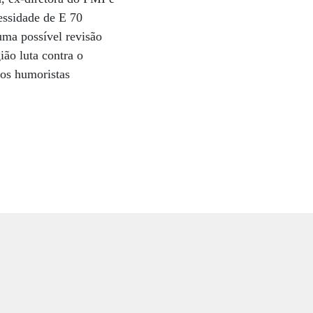
essidade de E 70
uma possível revisão
ão luta contra o
dos humoristas