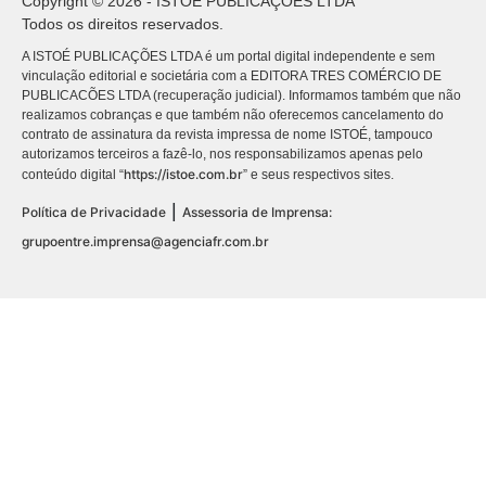
Copyright © 2026 - ISTOÉ PUBLICAÇÕES LTDA
Todos os direitos reservados.
A ISTOÉ PUBLICAÇÕES LTDA é um portal digital independente e sem
vinculação editorial e societária com a EDITORA TRES COMÉRCIO DE
PUBLICACÕES LTDA (recuperação judicial). Informamos também que não
realizamos cobranças e que também não oferecemos cancelamento do
contrato de assinatura da revista impressa de nome ISTOÉ, tampouco
autorizamos terceiros a fazê-lo, nos responsabilizamos apenas pelo
https://istoe.com.br
conteúdo digital “
” e seus respectivos sites.
|
Política de Privacidade
Assessoria de Imprensa:
grupoentre.imprensa@agenciafr.com.br