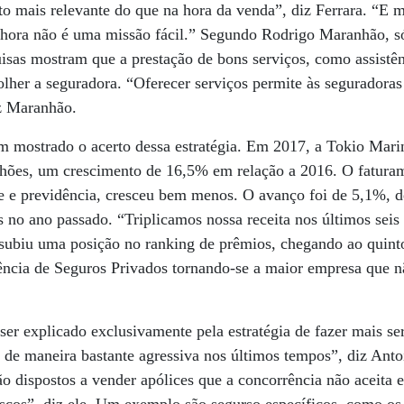
o mais relevante do que na hora da venda”, diz Ferrara. “E m
 hora não é uma missão fácil.” Segundo Rodrigo Maranhão, só
sas mostram que a prestação de bons serviços, como assistên
olher a seguradora. “Oferecer serviços permite às seguradoras 
iz Maranhão.
têm mostrado o acerto dessa estratégia. Em 2017, a Tokio M
lhões, um crescimento de 16,5% em relação a 2016. O fatura
de e previdência, cresceu bem menos. O avanço foi de 5,1%, 
 no ano passado. “Triplicamos nossa receita nos últimos seis 
subiu uma posição no ranking de prêmios, chegando ao quint
dência de Seguros Privados tornando-se a maior empresa que n
er explicado exclusivamente pela estratégia de fazer mais se
de maneira bastante agressiva nos últimos tempos”, diz Anto
tão dispostos a vender apólices que a concorrência não aceita 