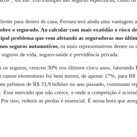
iscos”, diz ele. Um exemplo são segurso específicos, como o
cliente para dentro de casa, Ferrara terá ainda uma vantagem 
bre o segurado. Ao calcular com mais exatidão o risco de 
cipal problema que vem afetando as seguradoras nos últi
nos seguros automotivos,
os mais representativos dentre o
seguros de vida, seguro-saúde e previdência privada.
s os seguros, cresceu 30% nos últimos cinco anos, faturando 
s ramos elementares foi bem menor, de apenas 17%, para R$ 
om prêmios de R$ 33,9 bilhões no ano passado, continuam re
. Esse mercado que não cresce, e onde a competição é acirra
Por isso, reduzir as perdas é essencial. É nessa hora que arr