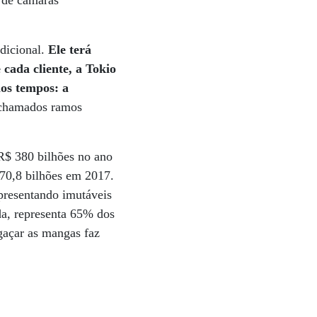
s de câmaras
adicional.
Ele terá
cada cliente, a Tokio
mos tempos: a
s chamados ramos
R$ 380 bilhões no ano
70,8 bilhões em 2017.
presentando imutáveis
da, representa 65% dos
egaçar as mangas faz