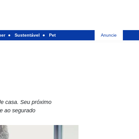
her
Sustentável
Pet
Anuncie
de casa. Seu próximo
te ao segurado