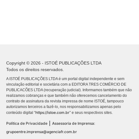
Copyright © 2026 - ISTOÉ PUBLICAÇÕES LTDA
Todos os direitos reservados.
A ISTOÉ PUBLICAÇÕES LTDA é um portal digital independente e sem
vinculação editorial e societária com a EDITORA TRES COMÉRCIO DE
PUBLICACÕES LTDA (recuperação judicial). Informamos também que não
realizamos cobranças e que também não oferecemos cancelamento do
contrato de assinatura da revista impressa de nome ISTOÉ, tampouco
autorizamos terceiros a fazê-lo, nos responsabilizamos apenas pelo
https://istoe.com.br
conteúdo digital “
” e seus respectivos sites.
|
Política de Privacidade
Assessoria de Imprensa:
grupoentre.imprensa@agenciafr.com.br