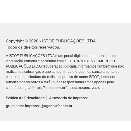
Copyright © 2026 - ISTOÉ PUBLICAÇÕES LTDA
Todos os direitos reservados.
A ISTOÉ PUBLICAÇÕES LTDA é um portal digital independente e sem
vinculação editorial e societária com a EDITORA TRES COMÉRCIO DE
PUBLICACÕES LTDA (recuperação judicial). Informamos também que não
realizamos cobranças e que também não oferecemos cancelamento do
contrato de assinatura da revista impressa de nome ISTOÉ, tampouco
autorizamos terceiros a fazê-lo, nos responsabilizamos apenas pelo
https://istoe.com.br
conteúdo digital “
” e seus respectivos sites.
|
Política de Privacidade
Assessoria de Imprensa:
grupoentre.imprensa@agenciafr.com.br