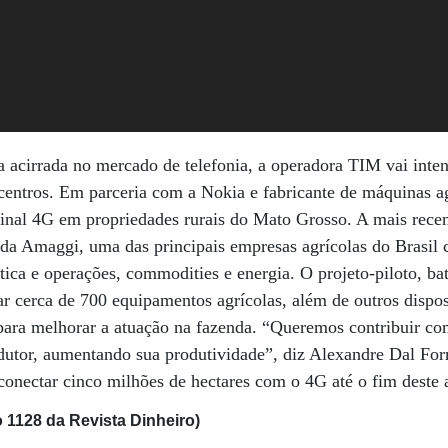
acirrada no mercado de telefonia, a operadora TIM vai inten
centros. Em parceria com a Nokia e fabricante de máquinas ag
sinal 4G em propriedades rurais do Mato Grosso. A mais rece
da Amaggi, uma das principais empresas agrícolas do Brasil 
tica e operações, commodities e energia. O projeto-piloto, ba
r cerca de 700 equipamentos agrícolas, além de outros dispo
para melhorar a atuação na fazenda. “Queremos contribuir co
rodutor, aumentando sua produtividade”, diz Alexandre Dal For
conectar cinco milhões de hectares com o 4G até o fim deste 
 1128 da Revista Dinheiro)