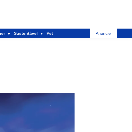
her
Sustentável
Pet
Anuncie