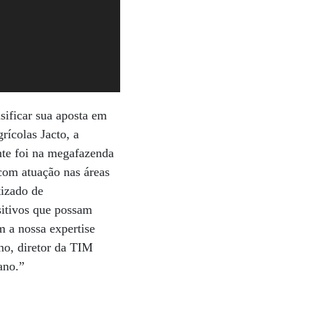
sificar sua aposta em
rícolas Jacto, a
nte foi na megafazenda
com atuação nas áreas
tizado de
sitivos que possam
m a nossa expertise
no, diretor da TIM
ano.”