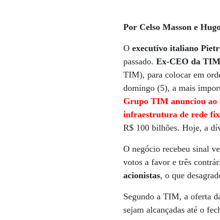
Por Celso Masson e Hugo
O
executivo italiano Piet
passado.
Ex-CEO da TIM 
TIM), para colocar em ord
domingo (5), a mais import
Grupo TIM anunciou ao 
infraestrutura de rede fi
R$ 100 bilhões. Hoje, a dí
O negócio recebeu sinal ve
votos a favor e três contr
acionistas
, o que desagra
Segundo a TIM, a oferta d
sejam alcançadas até o fec