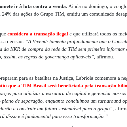
omete ir à luta contra a venda
. Ainda no domingo, o congl
ém 24% das ações do Grupo TIM, emitiu um comunicado desap
 que
considera a transação ilegal
e que utilizará todos os mei
essa decisão.
“A Vivendi lamenta profundamente que o Consel
ta da KKR de compra da rede da TIM sem primeiro informar e 
do, assim, as regras de governança aplicáveis”
, afirmou.
preparam para as batalhas na Justiça, Labriola comemora a ne
iu que a TIM Brasil será beneficiada pela transação bili
orços para otimizar a estrutura de capital e gerenciar nossos
 plano de separação, enquanto concluímos um turnaround ope
darão a construir um futuro sustentável para o grupo”
, afir
ará disso e é fundamental para essa transformação.”