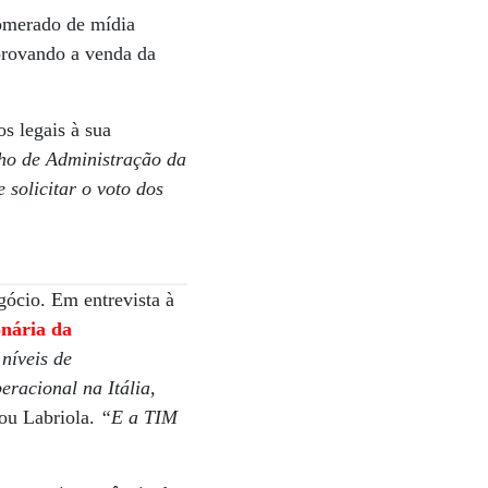
omerado de mídia
rovando a venda da
os legais à sua
ho de Administração da
solicitar o voto dos
gócio. Em entrevista à
onária da
 níveis de
racional na Itália,
mou Labriola.
“E a TIM