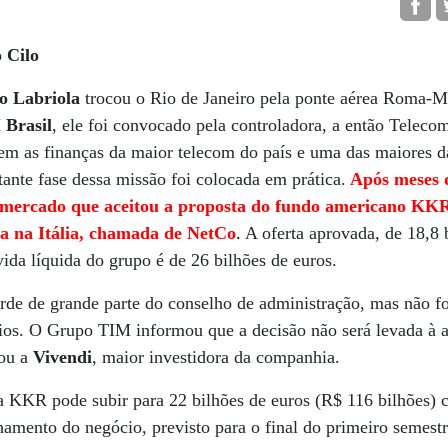
 Cilo
ro Labriola
trocou o Rio de Janeiro pela ponte aérea Roma-M
Brasil
, ele foi convocado pela controladora, a então Telecom
em as finanças da maior telecom do país e uma das maiores 
ante fase dessa missão foi colocada em prática.
Após meses d
mercado que aceitou a proposta do fundo americano KKR
xa na Itália, chamada de NetCo
.
A oferta aprovada, de 18,8 
vida líquida do grupo é de 26 bilhões de euros.
rde de grande parte do conselho de administração, mas não f
ários. O Grupo TIM informou que a decisão não será levada à 
dou a
Vivendi
, maior investidora da companhia.
a KKR pode subir para 22 bilhões de euros (R$ 116 bilhões) 
hamento do negócio, previsto para o final do primeiro semest