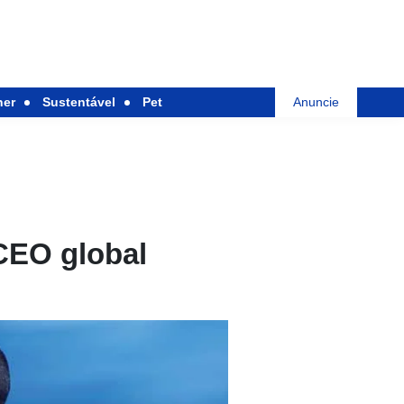
her
Sustentável
Pet
Anuncie
 CEO global