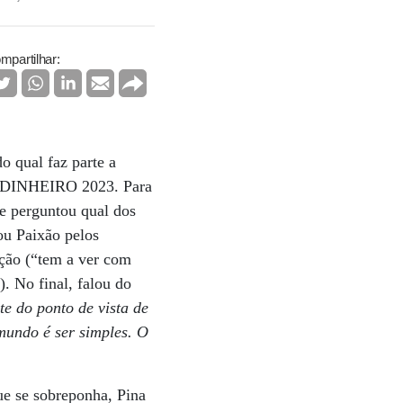
mpartilhar:
do qual faz parte a
 DINHEIRO 2023. Para
ue perguntou qual dos
ou Paixão pelos
ação (“tem a ver com
. No final, falou do
te do ponto de vista de
 mundo é ser simples. O
ue se sobreponha, Pina