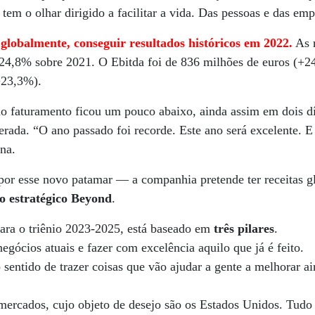
tem o olhar dirigido a facilitar a vida. Das pessoas e das emp
globalmente, conseguir resultados históricos em 2022.
As r
e 24,8% sobre 2021. O Ebitda foi de 836 milhões de euros (+24
+23,3%).
no faturamento ficou um pouco abaixo, ainda assim em dois 
rada. “O ano passado foi recorde. Este ano será excelente. E
na.
por esse novo patamar — a companhia pretende ter receitas gl
o estratégico Beyond
.
ara o triênio 2023-2025, está baseado em
três pilares
.
negócios atuais e fazer com excelência aquilo que já é feito.
 sentido de trazer coisas que vão ajudar a gente a melhorar a
ercados, cujo objeto de desejo são os Estados Unidos. Tudo 