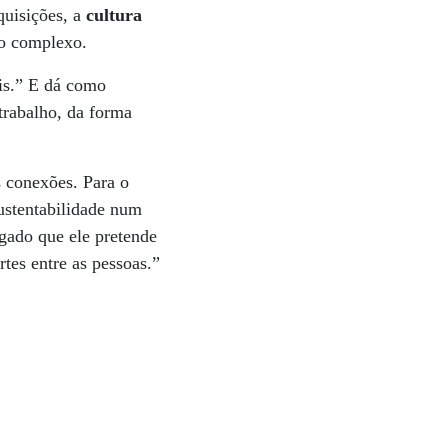
quisições, a
cultura
ão complexo.
is.” E dá como
trabalho, da forma
s conexões. Para o
sustentabilidade num
gado que ele pretende
tes entre as pessoas.”