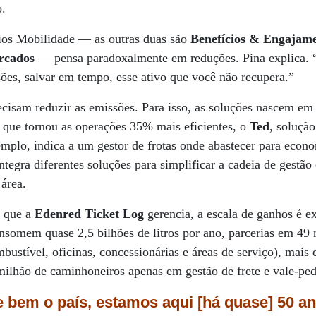
o.
cios Mobilidade — as outras duas são
Benefícios & Engajam
rcados
— pensa paradoxalmente em reduções. Pina explica. “
ões, salvar em tempo, esse ativo que você não recupera.”
ecisam reduzir as emissões. Para isso, as soluções nascem em 
o, que tornou as operações 35% mais eficientes, o
Ted
, soluçã
mplo, indica a um gestor de frotas onde abastecer para econo
ntegra diferentes soluções para simplificar a cadeia de gestão 
 área.
o que a
Edenred Ticket Log
gerencia, a escala de ganhos é 
nsomem quase 2,5 bilhões de litros por ano, parcerias em 49 
bustível, oficinas, concessionárias e áreas de serviço), mais
 milhão de caminhoneiros apenas em gestão de frete e vale-pe
 bem o país, estamos aqui [há quase] 50 a