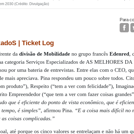
s em 2030 (Crédito: Divulgação)
Para co
zadoS | Ticket Log
frente da
divisão de Mobilidade
no grupo francês
Edenred
, 
a categoria Serviços Especializados de AS MELHORES DA
ssou por uma bateria de entrevistas. Entre elas com o CEO, q
le mais apreciava. Pina respondeu um pouco sobre todos. Cit
om produto”), Respeito (“tem a ver com felicidade”), Imagin
írito Empreendedor (“que tem a ver com fazer coisas grandes”)
do que é eficiente do ponto de vista econômico, que é eficien
a tempo, é simples”
, afirmou Pina.
“E a coisa mais difícil no
r as coisas complicadas.”
al, até porque os cinco valores se entrelaçam e não há um q