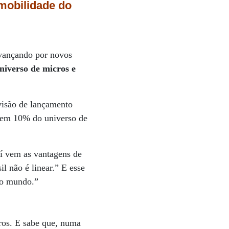
 mobilidade do
avançando por novos
niverso de micros e
visão de lançamento
 nem 10% do universo de
aí vem as vantagens de
 não é linear.” E esse
do mundo.”
iros. E sabe que, numa