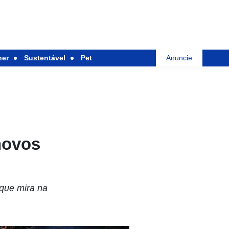
her
Sustentável
Pet
Anuncie
 novos
que mira na