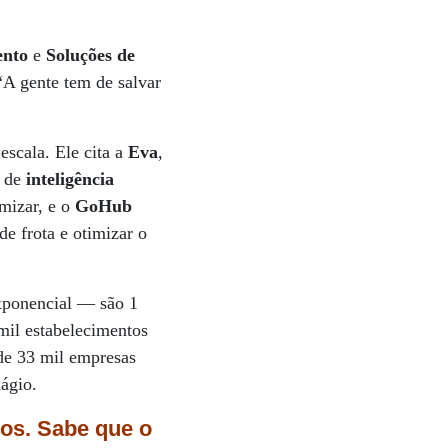
ento
e
Soluções de
A gente tem de salvar
escala. Ele cita a
Eva
,
o de
inteligência
mizar, e o
GoHub
de frota e otimizar o
exponencial — são 1
mil estabelecimentos
 de 33 mil empresas
dágio.
nos. Sabe que o