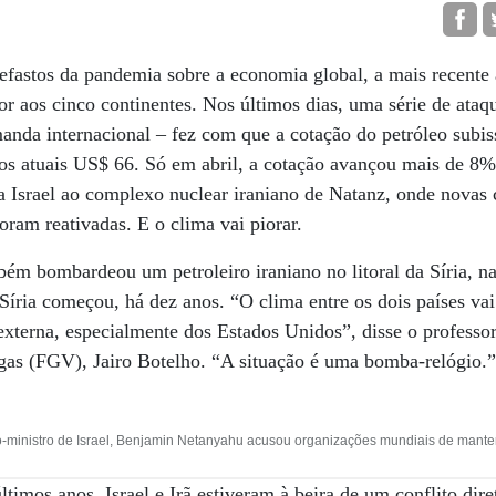
efastos da pandemia sobre a economia global, a mais recente 
mor aos cinco continentes. Nos últimos dias, uma série de ata
anda internacional – fez com que a cotação do petróleo subi
 os atuais US$ 66. Só em abril, a cotação avançou mais de 8%.
 a Israel ao complexo nuclear iraniano de Natanz, onde novas 
oram reativadas. E o clima vai piorar.
bém bombardeou um petroleiro iraniano no litoral da Síria, n
 Síria começou, há dez anos. “O clima entre os dois países va
erna, especialmente dos Estados Unidos”, disse o professor e
gas (FGV), Jairo Botelho. “A situação é uma bomba-relógio.
o-ministro de Israel, Benjamin Netanyahu acusou organizações mundiais de mant
ltimos anos, Israel e Irã estiveram à beira de um conflito dir