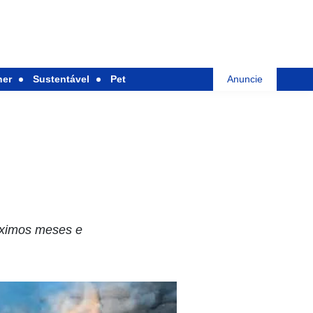
her
Sustentável
Pet
Anuncie
óximos meses e