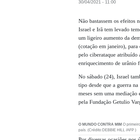
30/04/2021 - 11:00
Não bastassem os efeitos n
Israel e Irã tem levado te
um ligeiro aumento da dem
(cotação em janeiro), para
pelo ciberataque atribuído
enriquecimento de urânio f
No sábado (24), Israel tam
tipo desde que a guerra na
meses sem uma mediação ext
pela Fundação Getulio Var
O MUNDO CONTRA MIM
O primeir
país. (Crédito:DEBBIE HILL /AFP )
Por diversas ocasiões nos ú