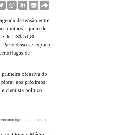
agenda de tensão entre
ques mútuos – junto de
sse de US$ 51,80
 Parte disso se explica
centrífugas de
a primeira ofensiva do
i piorar nos próximos
 cientista político
”
erem uma agenda contra seu
eto no Oriente Médio,