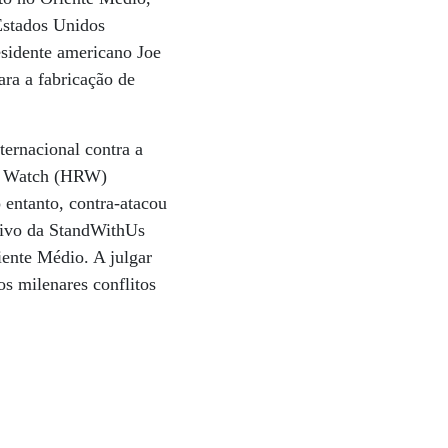
 Estados Unidos
sidente americano Joe
ara a fabricação de
ernacional contra a
ts Watch (HRW)
o entanto, contra-atacou
utivo da StandWithUs
iente Médio. A julgar
os milenares conflitos