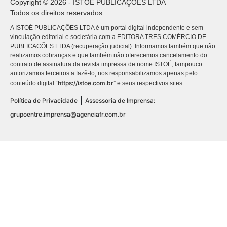
Copyright © 2026 - ISTOÉ PUBLICAÇÕES LTDA
Todos os direitos reservados.
A ISTOÉ PUBLICAÇÕES LTDA é um portal digital independente e sem
vinculação editorial e societária com a EDITORA TRES COMÉRCIO DE
PUBLICACÕES LTDA (recuperação judicial). Informamos também que não
realizamos cobranças e que também não oferecemos cancelamento do
contrato de assinatura da revista impressa de nome ISTOÉ, tampouco
autorizamos terceiros a fazê-lo, nos responsabilizamos apenas pelo
https://istoe.com.br
conteúdo digital “
” e seus respectivos sites.
|
Política de Privacidade
Assessoria de Imprensa:
grupoentre.imprensa@agenciafr.com.br