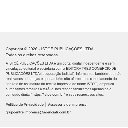
Copyright © 2026 - ISTOÉ PUBLICAÇÕES LTDA
Todos os direitos reservados.
A ISTOÉ PUBLICAÇÕES LTDA é um portal digital independente e sem
vinculação editorial e societária com a EDITORA TRES COMÉRCIO DE
PUBLICACÕES LTDA (recuperação judicial). Informamos também que não
realizamos cobranças e que também não oferecemos cancelamento do
contrato de assinatura da revista impressa de nome ISTOÉ, tampouco
autorizamos terceiros a fazê-lo, nos responsabilizamos apenas pelo
https://istoe.com.br
conteúdo digital “
” e seus respectivos sites.
|
Política de Privacidade
Assessoria de Imprensa:
grupoentre.imprensa@agenciafr.com.br