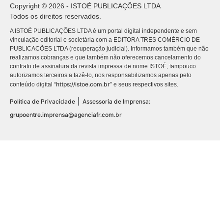
Copyright © 2026 - ISTOÉ PUBLICAÇÕES LTDA
Todos os direitos reservados.
A ISTOÉ PUBLICAÇÕES LTDA é um portal digital independente e sem
vinculação editorial e societária com a EDITORA TRES COMÉRCIO DE
PUBLICACÕES LTDA (recuperação judicial). Informamos também que não
realizamos cobranças e que também não oferecemos cancelamento do
contrato de assinatura da revista impressa de nome ISTOÉ, tampouco
autorizamos terceiros a fazê-lo, nos responsabilizamos apenas pelo
https://istoe.com.br
conteúdo digital “
” e seus respectivos sites.
|
Política de Privacidade
Assessoria de Imprensa:
grupoentre.imprensa@agenciafr.com.br