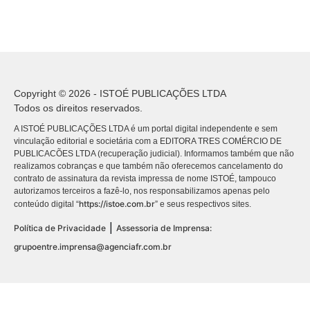
Copyright © 2026 - ISTOÉ PUBLICAÇÕES LTDA
Todos os direitos reservados.
A ISTOÉ PUBLICAÇÕES LTDA é um portal digital independente e sem
vinculação editorial e societária com a EDITORA TRES COMÉRCIO DE
PUBLICACÕES LTDA (recuperação judicial). Informamos também que não
realizamos cobranças e que também não oferecemos cancelamento do
contrato de assinatura da revista impressa de nome ISTOÉ, tampouco
autorizamos terceiros a fazê-lo, nos responsabilizamos apenas pelo
https://istoe.com.br
conteúdo digital “
” e seus respectivos sites.
|
Política de Privacidade
Assessoria de Imprensa:
grupoentre.imprensa@agenciafr.com.br