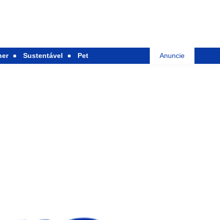
her
Sustentável
Pet
Anuncie