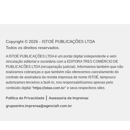
Copyright © 2026 - ISTOÉ PUBLICAÇÕES LTDA
Todos os direitos reservados.
A ISTOÉ PUBLICAÇÕES LTDA é um portal digital independente e sem
vinculação editorial e societária com a EDITORA TRES COMÉRCIO DE
PUBLICACÕES LTDA (recuperação judicial). Informamos também que não
realizamos cobranças e que também não oferecemos cancelamento do
contrato de assinatura da revista impressa de nome ISTOÉ, tampouco
autorizamos terceiros a fazê-lo, nos responsabilizamos apenas pelo
https://istoe.com.br
conteúdo digital “
” e seus respectivos sites.
|
Política de Privacidade
Assessoria de Imprensa:
grupoentre.imprensa@agenciafr.com.br