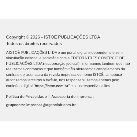
Copyright © 2026 - ISTOÉ PUBLICAÇÕES LTDA
Todos os direitos reservados.
A ISTOÉ PUBLICAÇÕES LTDA é um portal digital independente e sem
vinculação editorial e societária com a EDITORA TRES COMÉRCIO DE
PUBLICACÕES LTDA (recuperação judicial). Informamos também que não
realizamos cobranças e que também não oferecemos cancelamento do
contrato de assinatura da revista impressa de nome ISTOÉ, tampouco
autorizamos terceiros a fazê-lo, nos responsabilizamos apenas pelo
https://istoe.com.br
conteúdo digital “
” e seus respectivos sites.
|
Política de Privacidade
Assessoria de Imprensa:
grupoentre.imprensa@agenciafr.com.br