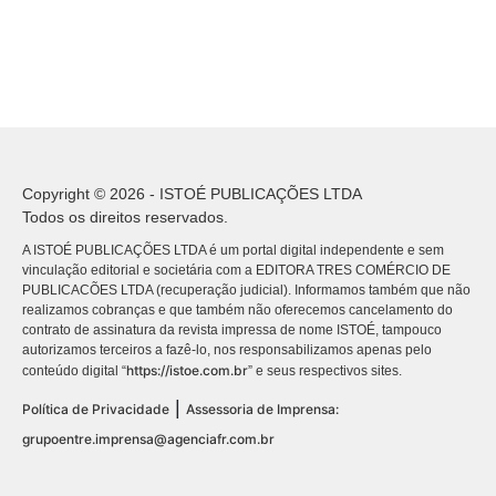
Copyright © 2026 - ISTOÉ PUBLICAÇÕES LTDA
Todos os direitos reservados.
A ISTOÉ PUBLICAÇÕES LTDA é um portal digital independente e sem
vinculação editorial e societária com a EDITORA TRES COMÉRCIO DE
PUBLICACÕES LTDA (recuperação judicial). Informamos também que não
realizamos cobranças e que também não oferecemos cancelamento do
contrato de assinatura da revista impressa de nome ISTOÉ, tampouco
autorizamos terceiros a fazê-lo, nos responsabilizamos apenas pelo
https://istoe.com.br
conteúdo digital “
” e seus respectivos sites.
|
Política de Privacidade
Assessoria de Imprensa:
grupoentre.imprensa@agenciafr.com.br