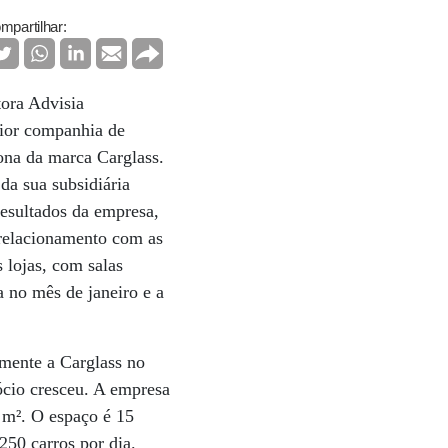
mpartilhar:
tora Advisia
aior companhia de
ona da marca Carglass.
da sua subsidiária
resultados da empresa,
 relacionamento com as
 lojas, com salas
a no mês de janeiro e a
amente a Carglass no
ócio cresceu. A empresa
 m². O espaço é 15
250 carros por dia.