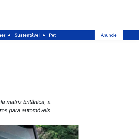
her
Sustentável
Pet
Anuncie
 matriz britânica, a
uros para automóveis