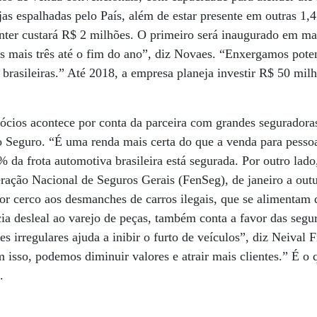
as espalhadas pelo País, além de estar presente em outras 1,4
nter custará R$ 2 milhões. O primeiro será inaugurado em ma
s mais três até o fim do ano”, diz Novaes. “Enxergamos pote
s brasileiras.” Até 2018, a empresa planeja investir R$ 50 mil
ócios acontece por conta da parceira com grandes seguradora
 Seguro. “É uma renda mais certa do que a venda para pessoa
 da frota automotiva brasileira está segurada. Por outro lad
ração Nacional de Seguros Gerais (FenSeg), de janeiro a out
r cerco aos desmanches de carros ilegais, que se alimentam 
 desleal ao varejo de peças, também conta a favor das segu
irregulares ajuda a inibir o furto de veículos”, diz Neival Fr
isso, podemos diminuir valores e atrair mais clientes.” É o 
as.