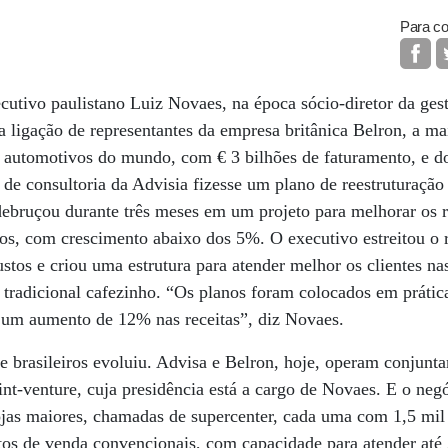
Para co
utivo paulistano Luiz Novaes, na época sócio-diretor da ges
 ligação de representantes da empresa britânica Belron, a m
s automotivos do mundo, com € 3 bilhões de faturamento, e d
 de consultoria da Advisia fizesse um plano de reestruturação 
 debruçou durante três meses em um projeto para melhorar os 
nos, com crescimento abaixo dos 5%. O executivo estreitou o
stos e criou uma estrutura para atender melhor os clientes nas
o tradicional cafezinho. “Os planos foram colocados em prátic
 um aumento de 12% nas receitas”, diz Novaes.
s e brasileiros evoluiu. Advisa e Belron, hoje, operam conjunt
int-venture, cuja presidência está a cargo de Novaes. E o neg
ojas maiores, chamadas de supercenter, cada uma com 1,5 mil
os de venda convencionais, com capacidade para atender até 