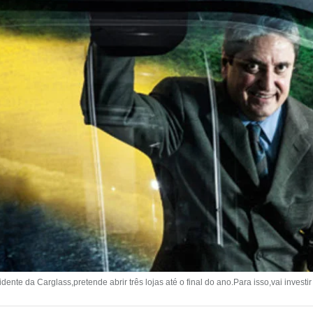
nte da Carglass,pretende abrir três lojas até o final do ano.Para isso,vai investir