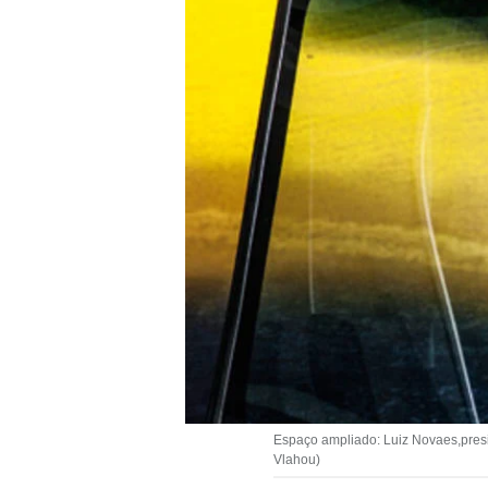
Espaço ampliado: Luiz Novaes,preside
Vlahou)