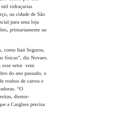
 mil vidraçarias
rço, na cidade de São
ncial para uma loja
hões, primariamente na
s, como Itaú Seguros,
s físicas”, diz Novaes.
o, esse setor vem
ubro do ano passado, o
de roubos de carros e
radoras. “O
eitas, diretor-
que a Carglass precisa