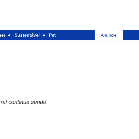
her
Sustentável
Pet
Anuncie
eral continua sendo