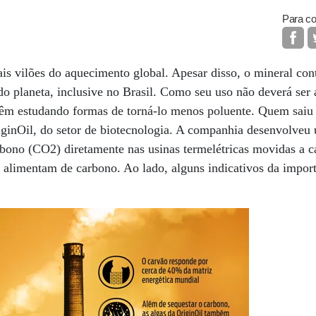
Para co
is vilões do aquecimento global. Apesar disso, o mineral co
o planeta, inclusive no Brasil. Como seu uso não deverá ser
vêm estudando formas de torná-lo menos poluente. Quem saiu 
iginOil, do setor de biotecnologia. A companhia desenvolveu
rbono (CO2) diretamente nas usinas termelétricas movidas a c
e alimentam de carbono. Ao lado, alguns indicativos da import