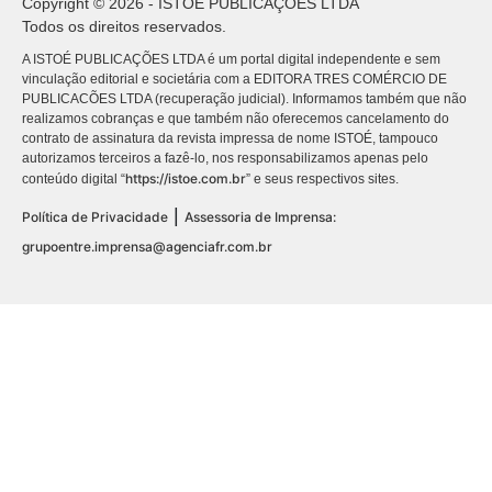
Copyright © 2026 - ISTOÉ PUBLICAÇÕES LTDA
Todos os direitos reservados.
A ISTOÉ PUBLICAÇÕES LTDA é um portal digital independente e sem
vinculação editorial e societária com a EDITORA TRES COMÉRCIO DE
PUBLICACÕES LTDA (recuperação judicial). Informamos também que não
realizamos cobranças e que também não oferecemos cancelamento do
contrato de assinatura da revista impressa de nome ISTOÉ, tampouco
autorizamos terceiros a fazê-lo, nos responsabilizamos apenas pelo
https://istoe.com.br
conteúdo digital “
” e seus respectivos sites.
|
Política de Privacidade
Assessoria de Imprensa:
grupoentre.imprensa@agenciafr.com.br