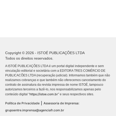
Copyright © 2026 - ISTOÉ PUBLICAÇÕES LTDA
Todos os direitos reservados.
A ISTOÉ PUBLICAÇÕES LTDA é um portal digital independente e sem
vinculação editorial e societária com a EDITORA TRES COMÉRCIO DE
PUBLICACÕES LTDA (recuperação judicial). Informamos também que não
realizamos cobranças e que também não oferecemos cancelamento do
contrato de assinatura da revista impressa de nome ISTOÉ, tampouco
autorizamos terceiros a fazê-lo, nos responsabilizamos apenas pelo
https://istoe.com.br
conteúdo digital “
” e seus respectivos sites.
|
Política de Privacidade
Assessoria de Imprensa:
grupoentre.imprensa@agenciafr.com.br