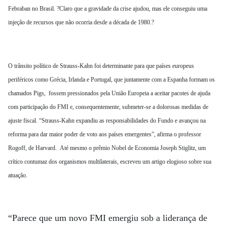
Febraban no Brasil. ?Claro que a gravidade da crise ajudou, mas ele conseguiu uma
injeção de recursos que não ocorria desde a década de 1980.?
O trânsito político de Strauss-Kahn foi determinante para que países europeus
periféricos como Grécia, Irlanda e Portugal, que juntamente com a Espanha formam os
chamados Pigs, fossem pressionados pela União Europeia a aceitar pacotes de ajuda
com participação do FMI e, consequentemente, submeter-se a dolorosas medidas de
ajuste fiscal. “Strauss-Kahn expandiu as responsabilidades do Fundo e avançou na
reforma para dar maior poder de voto aos países emergentes”, afirma o professor
Rogoff, de Harvard. Até mesmo o prêmio Nobel de Economia Joseph Stiglitz, um
crítico contumaz dos organismos multilaterais, escreveu um artigo elogioso sobre sua
atuação.
“Parece que um novo FMI emergiu sob a liderança de