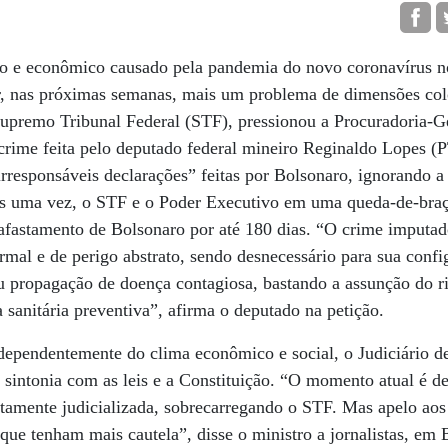
co e econômico causado pela pandemia do novo coronavírus no 
r, nas próximas semanas, mais um problema de dimensões colo
upremo Tribunal Federal (STF), pressionou a Procuradoria-G
-crime feita pelo deputado federal mineiro Reginaldo Lopes (
 irresponsáveis declarações” feitas por Bolsonaro, ignorando 
is uma vez, o STF e o Poder Executivo em uma queda-de-braço
afastamento de Bolsonaro por até 180 dias. “O crime imputad
rmal e de perigo abstrato, sendo desnecessário para sua confi
 propagação de doença contagiosa, bastando a assunção do ri
anitária preventiva”, afirma o deputado na petição.
dependentemente do clima econômico e social, o Judiciário d
sintonia com as leis e a Constituição. “O momento atual é d
ltamente judicializada, sobrecarregando o STF. Mas apelo aos p
 que tenham mais cautela”, disse o ministro a jornalistas, em