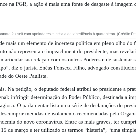
vance na PGR, a ação é mais uma fonte de desgaste à imagem 
sonaro faz self com apoiadores e incita a desobediência à quarentena. (Crédito:Pe
se de mais um elemento de incerteza política em pleno olho do
ento não representa o impeachment do presidente, mas revelar
 articular sua relação com os outros Poderes e de sustentar 
po”, diz o jurista Enéas Fonseca Filho, advogado constitucion
ade do Oeste Paulista.
is. Na petição, o deputado federal atribui ao presidente a prá
nal: infringir determinação do Poder Público, destinada a im
giosa. O parlamentar lista uma série de declarações do presi
 descumprir medidas de isolamento recomendadas pela Organ
demia do novo coronavírus. Entre as mais graves, ter cumpr
15 de março e ter utilizado os termos “histeria”, “uma simple