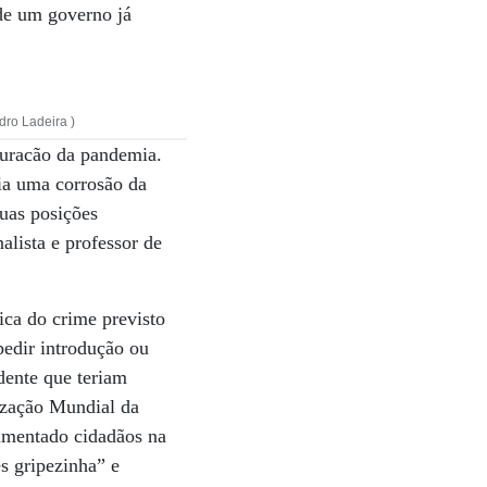
de um governo já
dro Ladeira )
 furacão da pandemia.
ia uma corrosão da
suas posições
alista e professor de
tica do crime previsto
pedir introdução ou
dente que teriam
ização Mundial da
imentado cidadãos na
s gripezinha” e