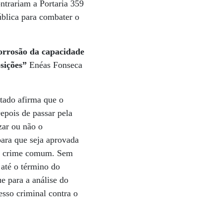
ontrariam a Portaria 359
ública para combater o
orrosão da capacidade
osições”
Enéas Fonseca
tado afirma que o
epois de passar pela
zar ou não o
para que seja aprovada
por crime comum. Sem
 até o término do
e para a análise do
sso criminal contra o