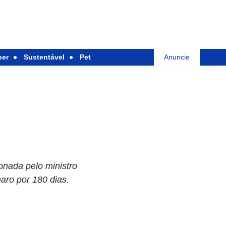
her
Sustentável
Pet
Anuncie
onada pelo ministro
aro por 180 dias.