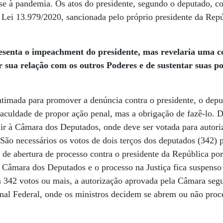
r-se à pandemia. Os atos do presidente, segundo o deputado, c
 Lei 13.979/2020, sancionada pelo próprio presidente da Rep
esenta o impeachment do presidente, mas revelaria uma c
r sua relação com os outros Poderes
e de sustentar suas p
ntimada para promover a denúncia contra o presidente, o depu
aculdade de propor ação penal, mas a obrigação de fazê-lo. D
ir à Câmara dos Deputados, onde deve ser votada para autori
São necessários os votos de dois terços dos deputados (342) 
o de abertura de processo contra o presidente da República 
a Câmara dos Deputados e o processo na Justiça fica suspenso
 342 votos ou mais, a autorização aprovada pela Câmara segu
al Federal, onde os ministros decidem se abrem ou não proce