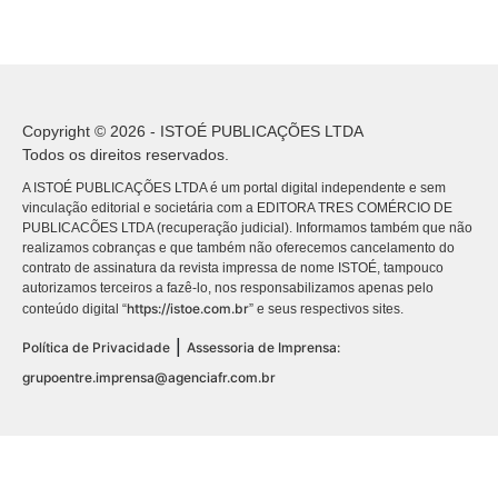
Copyright © 2026 - ISTOÉ PUBLICAÇÕES LTDA
Todos os direitos reservados.
A ISTOÉ PUBLICAÇÕES LTDA é um portal digital independente e sem
vinculação editorial e societária com a EDITORA TRES COMÉRCIO DE
PUBLICACÕES LTDA (recuperação judicial). Informamos também que não
realizamos cobranças e que também não oferecemos cancelamento do
contrato de assinatura da revista impressa de nome ISTOÉ, tampouco
autorizamos terceiros a fazê-lo, nos responsabilizamos apenas pelo
https://istoe.com.br
conteúdo digital “
” e seus respectivos sites.
|
Política de Privacidade
Assessoria de Imprensa:
grupoentre.imprensa@agenciafr.com.br