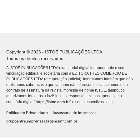
Copyright © 2026 - ISTOÉ PUBLICAÇÕES LTDA
Todos os direitos reservados.
A ISTOÉ PUBLICAÇÕES LTDA é um portal digital independente e sem
vinculação editorial e societária com a EDITORA TRES COMÉRCIO DE
PUBLICACÕES LTDA (recuperação judicial). Informamos também que não
realizamos cobranças e que também não oferecemos cancelamento do
contrato de assinatura da revista impressa de nome ISTOÉ, tampouco
autorizamos terceiros a fazê-lo, nos responsabilizamos apenas pelo
https://istoe.com.br
conteúdo digital “
” e seus respectivos sites.
|
Política de Privacidade
Assessoria de Imprensa:
grupoentre.imprensa@agenciafr.com.br