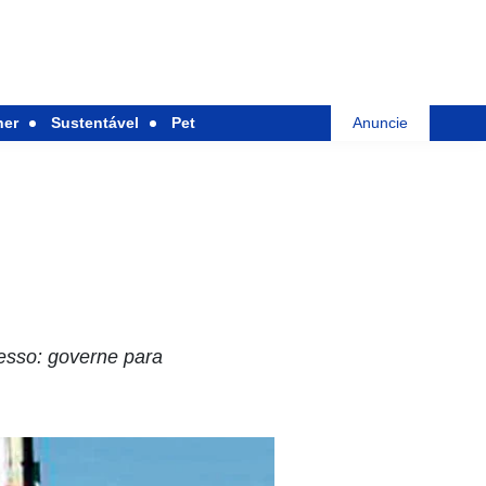
her
Sustentável
Pet
Anuncie
esso: governe para