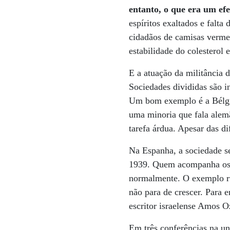
entanto, o que era um ef
espíritos exaltados e falta
cidadãos de camisas verme
estabilidade do colesterol 
E a atuação da militância d
Sociedades divididas são 
Um bom exemplo é a Bélgica
uma minoria que fala alemã
tarefa árdua. Apesar das d
Na Espanha, a sociedade se
1939. Quem acompanha os d
normalmente. O exemplo rui
não para de crescer. Para 
escritor israelense Amos 
Em três conferências na u