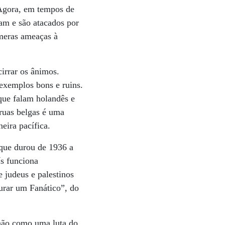
Agora, em tempos de
cam e são atacados por
 meras ameaças à
cirrar os ânimos.
exemplos bons e ruins.
que falam holandês e
 ruas belgas é uma
eira pacífica.
 que durou de 1936 a
ís funciona
 judeus e palestinos
urar um Fanático”, do
 não como uma luta do