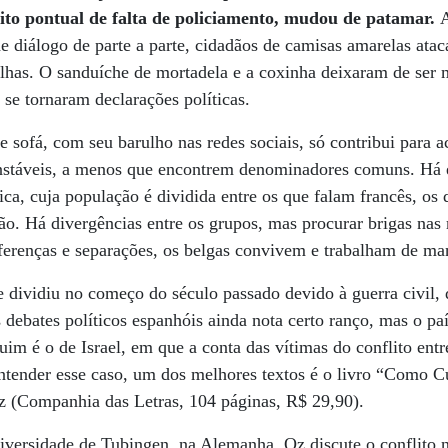
eito pontual de falta de policiamento, mudou de patamar.
 de diálogo de parte a parte, cidadãos de camisas amarelas ata
lhas. O sanduíche de mortadela e a coxinha deixaram de ser
e se tornaram declarações políticas.
e sofá, com seu barulho nas redes sociais, só contribui para a
instáveis, a menos que encontrem denominadores comuns. Há 
, cuja população é dividida entre os que falam francês, os 
o. Há divergências entre os grupos, mas procurar brigas nas
iferenças e separações, os belgas convivem e trabalham de man
 dividiu no começo do século passado devido à guerra civil,
ebates políticos espanhóis ainda nota certo ranço, mas o pa
m é o de Israel, em que a conta das vítimas do conflito entre
entender esse caso, um dos melhores textos é o livro “Como C
Oz (Companhia das Letras, 104 páginas, R$ 29,90).
niversidade de Tubingen, na Alemanha, Oz discute o conflito