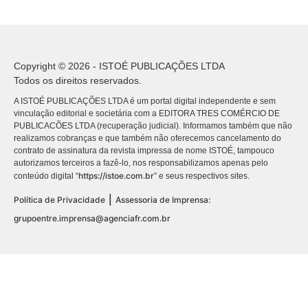
Copyright © 2026 - ISTOÉ PUBLICAÇÕES LTDA
Todos os direitos reservados.
A ISTOÉ PUBLICAÇÕES LTDA é um portal digital independente e sem
vinculação editorial e societária com a EDITORA TRES COMÉRCIO DE
PUBLICACÕES LTDA (recuperação judicial). Informamos também que não
realizamos cobranças e que também não oferecemos cancelamento do
contrato de assinatura da revista impressa de nome ISTOÉ, tampouco
autorizamos terceiros a fazê-lo, nos responsabilizamos apenas pelo
https://istoe.com.br
conteúdo digital “
” e seus respectivos sites.
|
Política de Privacidade
Assessoria de Imprensa:
grupoentre.imprensa@agenciafr.com.br