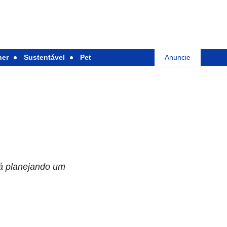
her
Sustentável
Pet
Anuncie
tá planejando um