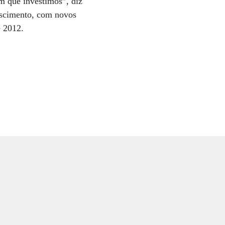
m que investimos”, diz
rescimento, com novos
é 2012.