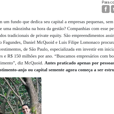
Para co
em um fundo que dedica seu capital a empresas pequenas, sem 
de uma mãozinha na hora da gestão? Companhias com esse pe
undos tradicionais de private equity. São empreendimentos ass
o Fagundes, Daniel McQuoid e Luis Filipe Lomonaco procura
vestimentos, de São Paulo, especializada em investir em inici
es e R$ 150 milhões por ano. “Buscamos empresários com boa
scimento”, diz McQuoid.
Antes praticado apenas por pessoas
stimento-anjo ou capital semente agora começa a ser estr