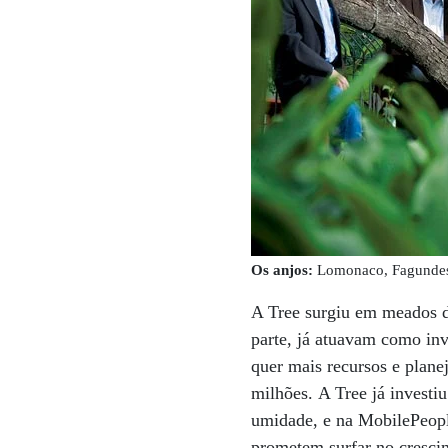
Os anjos:
Lomonaco, Fagundes e
A Tree surgiu em meados d
parte, já atuavam como inv
quer mais recursos e plane
milhões. A Tree já investi
umidade, e na MobilePeopl
prometem surfar no cresci