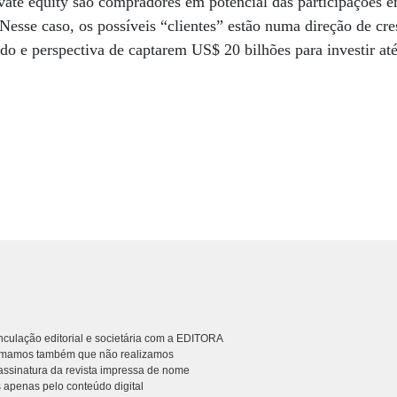
vate equity são compradores em potencial das participações e
Nesse caso, os possíveis “clientes” estão numa direção de c
o e perspectiva de captarem US$ 20 bilhões para investir at
culação editorial e societária com a EDITORA
rmamos também que não realizamos
ssinatura da revista impressa de nome
 apenas pelo conteúdo digital