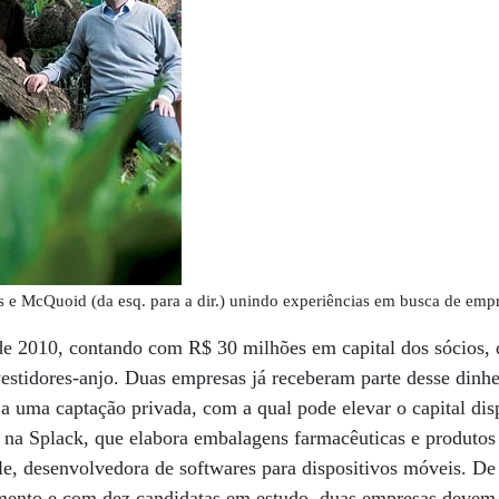
 McQuoid (da esq. para a dir.) unindo experiências em busca de empr
e 2010, contando com R$ 30 milhões em capital dos sócios, 
estidores-anjo. Duas empresas já receberam parte desse dinh
ja uma captação privada, com a qual pode elevar o capital di
u na Splack, que elabora embalagens farmacêuticas e produtos
e, desenvolvedora de softwares para dispositivos móveis. De 
mento e com dez candidatas em estudo, duas empresas devem 