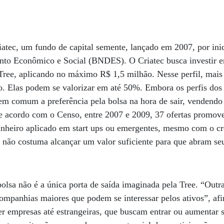
atec, um fundo de capital semente, lançado em 2007, por ini
nto Econômico e Social (BNDES). O Criatec busca investir
Tree, aplicando no máximo R$ 1,5 milhão. Nesse perfil, mais
. Elas podem se valorizar em até 50%. Embora os perfis dos a
em comum a preferência pela bolsa na hora de sair, vendendo
 De acordo com o Censo, entre 2007 e 2009, 37 ofertas promov
dinheiro aplicado em start ups ou emergentes, mesmo com o c
não costuma alcançar um valor suficiente para que abram seu
 bolsa não é a única porta de saída imaginada pela Tree. “Outr
 companhias maiores que podem se interessar pelos ativos”, afi
 empresas até estrangeiras, que buscam entrar ou aumentar s