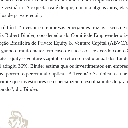
de vestuário. A expectativa é de que, daqui a alguns anos, ela
dos de private equity.
o é fácil. “Investir em empresas emergentes traz os riscos de
 diz Robert Binder, coordenador do Comitê de Empreendedori
ação Brasileira de Private Equity & Venture Capital (ABVCA
de ganho é muito maior, em caso de sucesso. De acordo com 
vate Equity e Venture Capital, o retorno médio anual dos fundo
sil atingiu 36%. Binder estima que os investimentos em empre
, porém, o percentual duplica. A Tree não é a única a atuar 
rmite que investidores se especializem e escolham desde gran
çando”, diz Binder.