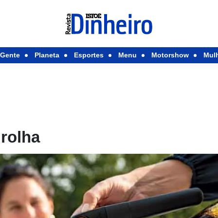
Gente
Planeta
Esportes
Menu
Motorshow
Mul
 rolha