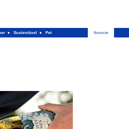
her
Sustentável
Pet
Anuncie