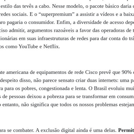
stilo das tevês a cabo. Nesse modelo, o pacote básico daria d
edes sociais. E o “superpremium” a assistir a vídeos e a baix
aro pagaria o consumidor. Enfim, a diversidade de acesso de
iso admitir, argumentos razoáveis a favor das operadoras de
ionárias em suas infraestruturas de redes para dar conta do t
ços como YouTube e Netflix.
nte americana de equipamentos de rede Cisco prevê que 90% d
despeito disso, não parece sensato criar duas internets: uma 
ra para os pobres, congestionada e lenta. O Brasil evoluiu mu
 de pessoas deixou a pobreza para se transformar em consum
o entanto, não significa que todos os nossos problemas esteja
ra se combater. A exclusão digital ainda é uma delas.
Permiti