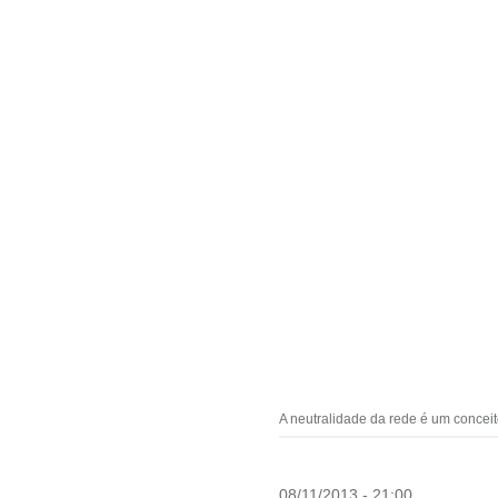
A neutralidade da rede é um concei
08/11/2013 - 21:00