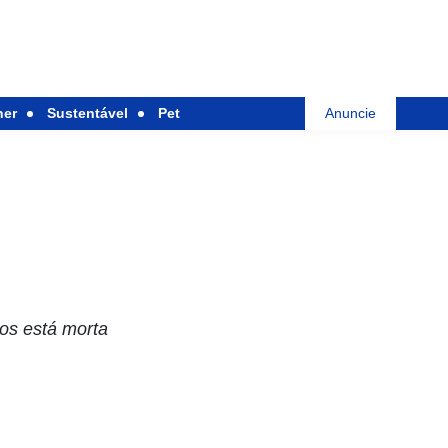
her
Sustentável
Pet
Anuncie
os está morta