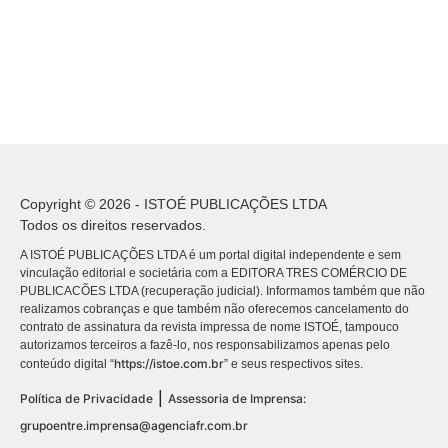
Copyright © 2026 - ISTOÉ PUBLICAÇÕES LTDA
Todos os direitos reservados.
A ISTOÉ PUBLICAÇÕES LTDA é um portal digital independente e sem
vinculação editorial e societária com a EDITORA TRES COMÉRCIO DE
PUBLICACÕES LTDA (recuperação judicial). Informamos também que não
realizamos cobranças e que também não oferecemos cancelamento do
contrato de assinatura da revista impressa de nome ISTOÉ, tampouco
autorizamos terceiros a fazê-lo, nos responsabilizamos apenas pelo
https://istoe.com.br
conteúdo digital “
” e seus respectivos sites.
|
Política de Privacidade
Assessoria de Imprensa:
grupoentre.imprensa@agenciafr.com.br