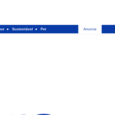
her
Sustentável
Pet
Anuncie