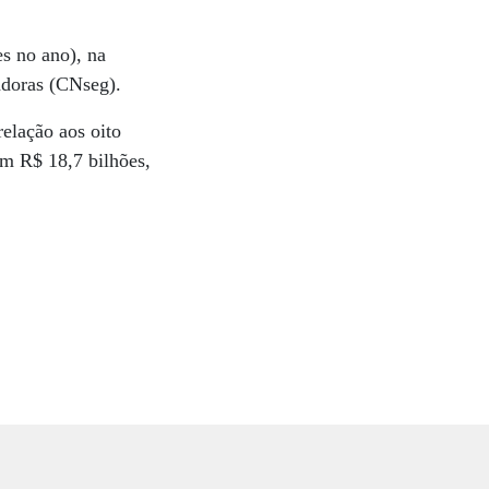
s no ano), na
doras (CNseg).
elação aos oito
am R$ 18,7 bilhões,