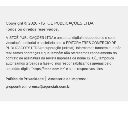
Copyright © 2026 - ISTOÉ PUBLICAÇÕES LTDA
Todos os direitos reservados.
A ISTOÉ PUBLICAÇÕES LTDA é um portal digital independente e sem
vinculação editorial e societária com a EDITORA TRES COMÉRCIO DE
PUBLICACÕES LTDA (recuperação judicial). Informamos também que não
realizamos cobranças e que também não oferecemos cancelamento do
contrato de assinatura da revista impressa de nome ISTOÉ, tampouco
autorizamos terceiros a fazê-lo, nos responsabilizamos apenas pelo
https://istoe.com.br
conteúdo digital “
” e seus respectivos sites.
|
Política de Privacidade
Assessoria de Imprensa:
grupoentre.imprensa@agenciafr.com.br