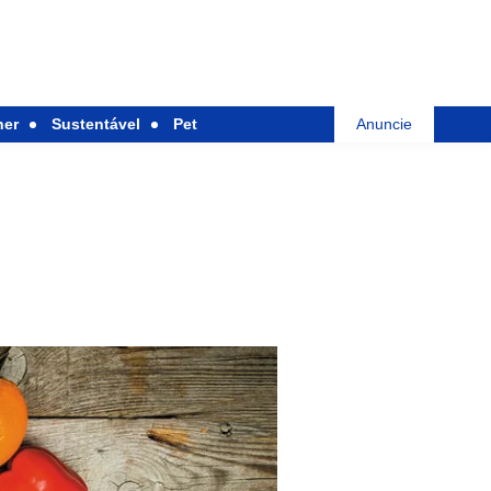
her
Sustentável
Pet
Anuncie