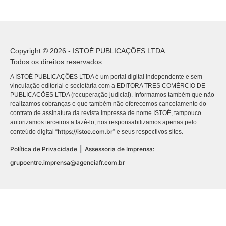
Copyright © 2026 - ISTOÉ PUBLICAÇÕES LTDA
Todos os direitos reservados.
A ISTOÉ PUBLICAÇÕES LTDA é um portal digital independente e sem
vinculação editorial e societária com a EDITORA TRES COMÉRCIO DE
PUBLICACÕES LTDA (recuperação judicial). Informamos também que não
realizamos cobranças e que também não oferecemos cancelamento do
contrato de assinatura da revista impressa de nome ISTOÉ, tampouco
autorizamos terceiros a fazê-lo, nos responsabilizamos apenas pelo
https://istoe.com.br
conteúdo digital “
” e seus respectivos sites.
|
Política de Privacidade
Assessoria de Imprensa:
grupoentre.imprensa@agenciafr.com.br