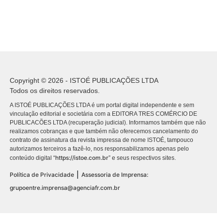
Copyright © 2026 - ISTOÉ PUBLICAÇÕES LTDA
Todos os direitos reservados.
A ISTOÉ PUBLICAÇÕES LTDA é um portal digital independente e sem
vinculação editorial e societária com a EDITORA TRES COMÉRCIO DE
PUBLICACÕES LTDA (recuperação judicial). Informamos também que não
realizamos cobranças e que também não oferecemos cancelamento do
contrato de assinatura da revista impressa de nome ISTOÉ, tampouco
autorizamos terceiros a fazê-lo, nos responsabilizamos apenas pelo
https://istoe.com.br
conteúdo digital “
” e seus respectivos sites.
|
Política de Privacidade
Assessoria de Imprensa:
grupoentre.imprensa@agenciafr.com.br