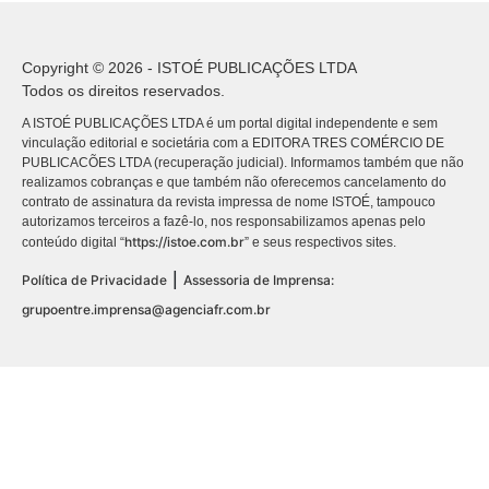
Copyright © 2026 - ISTOÉ PUBLICAÇÕES LTDA
Todos os direitos reservados.
A ISTOÉ PUBLICAÇÕES LTDA é um portal digital independente e sem
vinculação editorial e societária com a EDITORA TRES COMÉRCIO DE
PUBLICACÕES LTDA (recuperação judicial). Informamos também que não
realizamos cobranças e que também não oferecemos cancelamento do
contrato de assinatura da revista impressa de nome ISTOÉ, tampouco
autorizamos terceiros a fazê-lo, nos responsabilizamos apenas pelo
https://istoe.com.br
conteúdo digital “
” e seus respectivos sites.
|
Política de Privacidade
Assessoria de Imprensa:
grupoentre.imprensa@agenciafr.com.br