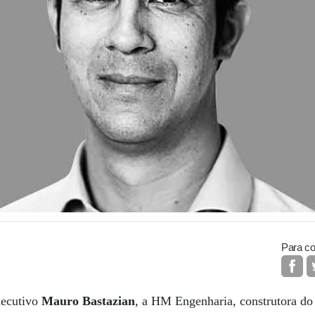
Para co
xecutivo
Mauro Bastazian
, a HM Engenharia, construtora 