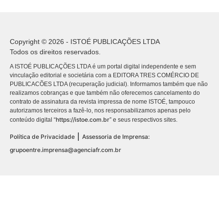
Copyright © 2026 - ISTOÉ PUBLICAÇÕES LTDA
Todos os direitos reservados.
A ISTOÉ PUBLICAÇÕES LTDA é um portal digital independente e sem
vinculação editorial e societária com a EDITORA TRES COMÉRCIO DE
PUBLICACÕES LTDA (recuperação judicial). Informamos também que não
realizamos cobranças e que também não oferecemos cancelamento do
contrato de assinatura da revista impressa de nome ISTOÉ, tampouco
autorizamos terceiros a fazê-lo, nos responsabilizamos apenas pelo
https://istoe.com.br
conteúdo digital “
” e seus respectivos sites.
|
Política de Privacidade
Assessoria de Imprensa:
grupoentre.imprensa@agenciafr.com.br