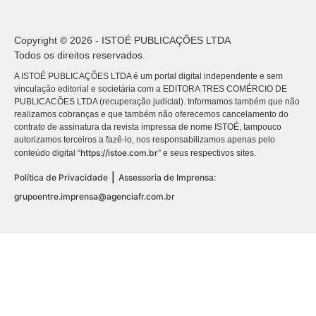
Copyright © 2026 - ISTOÉ PUBLICAÇÕES LTDA
Todos os direitos reservados.
A ISTOÉ PUBLICAÇÕES LTDA é um portal digital independente e sem
vinculação editorial e societária com a EDITORA TRES COMÉRCIO DE
PUBLICACÕES LTDA (recuperação judicial). Informamos também que não
realizamos cobranças e que também não oferecemos cancelamento do
contrato de assinatura da revista impressa de nome ISTOÉ, tampouco
autorizamos terceiros a fazê-lo, nos responsabilizamos apenas pelo
https://istoe.com.br
conteúdo digital “
” e seus respectivos sites.
|
Política de Privacidade
Assessoria de Imprensa:
grupoentre.imprensa@agenciafr.com.br