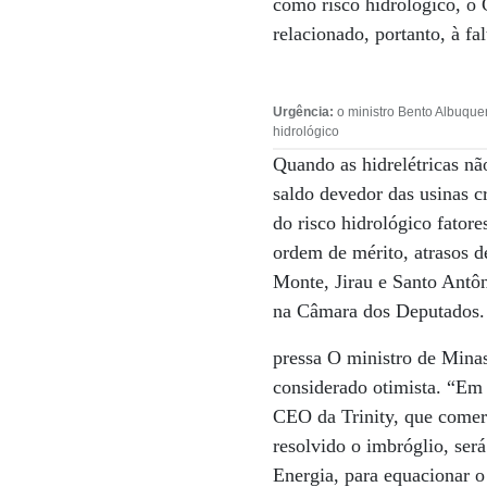
como risco hidrológico, o 
relacionado, portanto, à fa
Urgência:
o ministro Bento Albuque
hidrológico
Quando as hidrelétricas não
saldo devedor das usinas 
do risco hidrológico fator
ordem de mérito, atrasos de
Monte, Jirau e Santo Antôni
na Câmara dos Deputados.
pressa O ministro de Minas
considerado otimista. “Em
CEO da Trinity, que comerc
resolvido o imbróglio, ser
Energia, para equacionar o 