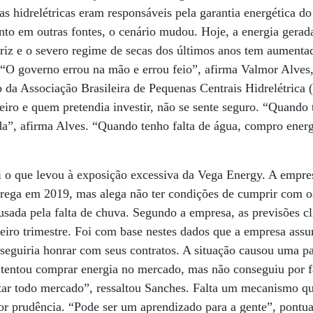
s hidrelétricas eram responsáveis pela garantia energética 
to em outras fontes, o cenário mudou. Hoje, a energia gerada
iz e o severo regime de secas dos últimos anos tem aumenta
 “O governo errou na mão e errou feio”, afirma Valmor Alves,
 da Associação Brasileira de Pequenas Centrais Hidrelétrica
eiro e quem pretendia investir, não se sente seguro. “Quando
a”, afirma Alves. “Quando tenho falta de água, compro energ
i o que levou à exposição excessiva da Vega Energy. A empr
trega em 2019, mas alega não ter condições de cumprir com os
usada pela falta de chuva. Segundo a empresa, as previsões 
meiro trimestre. Foi com base nestes dados que a empresa ass
eguiria honrar com seus contratos. A situação causou uma par
tentou comprar energia no mercado, mas não conseguiu por fa
tar todo mercado”, ressaltou Sanches. Falta um mecanismo q
 prudência. “Pode ser um aprendizado para a gente”, pontua 