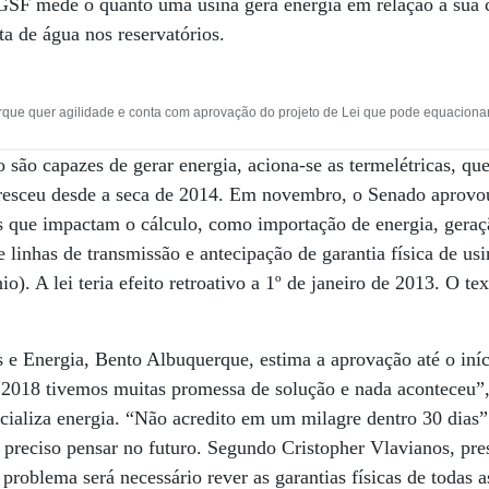
GSF mede o quanto uma usina gera energia em relação à sua c
lta de água nos reservatórios.
rque quer agilidade e conta com aprovação do projeto de Lei que pode equacionar
 são capazes de gerar energia, aciona-se as termelétricas, qu
cresceu desde a seca de 2014. Em novembro, o Senado aprovou
es que impactam o cálculo, como importação de energia, geraçã
 linhas de transmissão e antecipação de garantia física de usi
o). A lei teria efeito retroativo a 1º de janeiro de 2013. O t
 e Energia, Bento Albuquerque, estima a aprovação até o iní
 2018 tivemos muitas promessa de solução e nada aconteceu”,
ializa energia. “Não acredito em um milagre dentro 30 dias”
á preciso pensar no futuro. Segundo Cristopher Vlavianos, pr
problema será necessário rever as garantias físicas de todas as