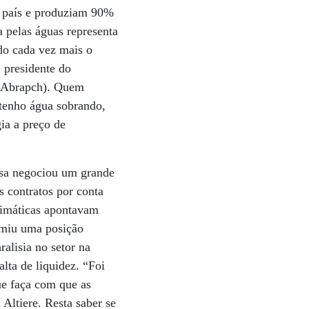
do país e produziam 90%
 pelas águas representa
do cada vez mais o
 presidente do
 (Abrapch). Quem
 tenho água sobrando,
ia a preço de
esa negociou um grande
 contratos por conta
climáticas apontavam
umiu uma posição
alisia no setor na
lta de liquidez. “Foi
ue faça com que as
Altiere. Resta saber se