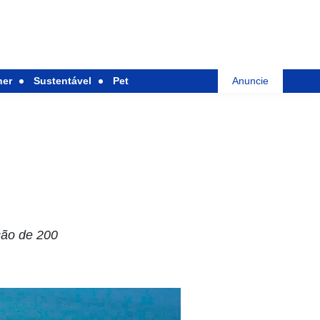
her
Sustentável
Pet
Anuncie
ção de 200