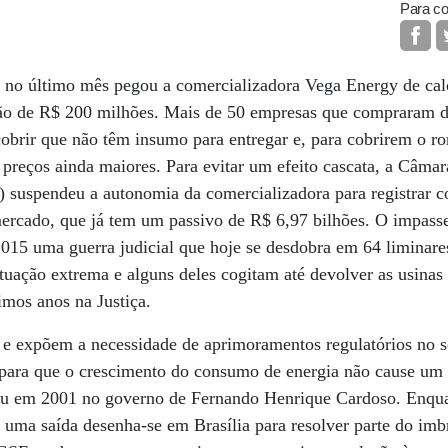
Para co
a no último mês pegou a comercializadora Vega Energy de calç
o de R$ 200 milhões. Mais de 50 empresas que compraram 
cobrir que não têm insumo para entregar e, para cobrirem o ro
 preços ainda maiores. Para evitar um efeito cascata, a Câma
) suspendeu a autonomia da comercializadora para registrar 
ercado, que já tem um passivo de R$ 6,97 bilhões. O impasse
2015 uma guerra judicial que hoje se desdobra em 64 liminar
ituação extrema e alguns deles cogitam até devolver as usinas
imos anos na Justiça.
e expõem a necessidade de aprimoramentos regulatórios no se
 para que o crescimento do consumo de energia não cause um
eu em 2001 no governo de Fernando Henrique Cardoso. Enqua
 uma saída desenha-se em Brasília para resolver parte do im