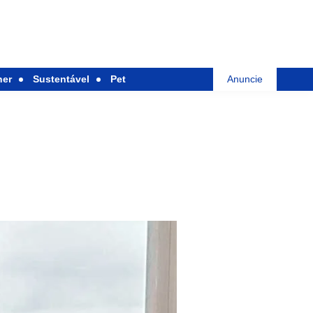
her
Sustentável
Pet
Anuncie