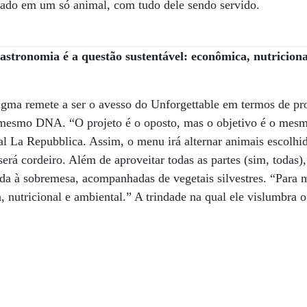
do em um só animal, com tudo dele sendo servido.
astronomia é a questão sustentável: econômica, nutriciona
gma remete a ser o avesso do Unforgettable em termos de pro
esmo DNA. “O projeto é o oposto, mas o objetivo é o mesmo
nal La Repubblica. Assim, o menu irá alternar animais escolh
erá cordeiro. Além de aproveitar todas as partes (sim, todas),
ada à sobremesa, acompanhadas de vegetais silvestres. “Para m
 nutricional e ambiental.” A trindade na qual ele vislumbra o 