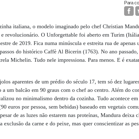
Para co
ozinha italiana, o modelo imaginado pelo chef Christian Mand
 e revolucionário. O Unforgettable foi aberto em Turim (Itália
estre de 2019. Fica numa minúscula e estreita rua de apenas 
passos do histórico Caffè Al Bicerin (1763). No ano passado,
trela Michelin. Tudo nele impressiona. Para menos. E é exata
jolos aparentes de um prédio do século 17, tem só dez lugare
to a um balcão em 90 graus com o chef ao centro. Além do co
dicalizou no minimalismo dentro da cozinha. Tudo acontece em
 (90 euros por pessoa, sem bebidas) baseado em vegetais co
Apesar de as luzes não estarem nas proteínas, Mandura deixa c
 a exclusão da carne e do peixe, mas quer conscientizar as pe