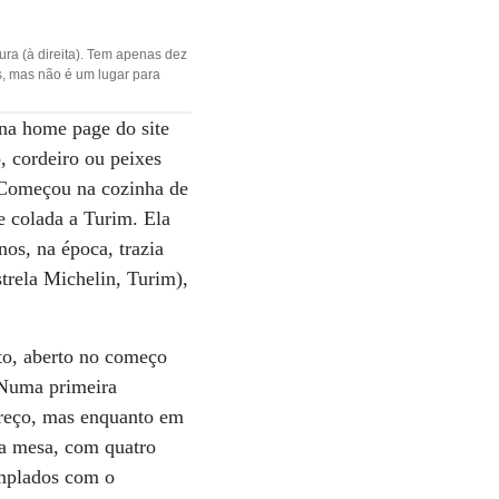
ura (à direita). Tem apenas dez
s, mas não é um lugar para
 na home page do site
, cordeiro ou peixes
 Começou na cozinha de
e colada a Turim. Ela
os, na época, trazia
trela Michelin, Turim),
to, aberto no começo
. Numa primeira
ereço, mas enquanto em
ca mesa, com quatro
emplados com o