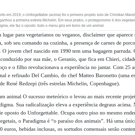
rto em 2019, o Unforgettable (acima) foi o primeiro projeto solo de Christian Mand
ganhou a primeira estrela Michelin. Em seus pratos, o protagonismo é dos vegetai
gma, ele faz o oposto: todo o menu gira em torno de um animal.
um lugar para vegetarianos ou veganos, disclaimer que aparece
m, sob seu comando na cozinha, a presença de carnes de porco
es. O jovem chef nascido em 1990 tem uma bagagem parruda.
conduzido por sua mãe, o Geranio, que fica em Chieri, cidad
ço e o filho revolucionava a experiência no jantar. Com 25 an
onal e refinado Del Cambio, do chef Matteo Baronetto (uma es
 René Redzepi (três estrelas Michelin, Copenhague).
m animal O sucesso meteórico o levou ao mais recente proje
radigma. Sua radicalização eleva a experiência degraus acima
de oposto do Unforgettable. Ocupa outro piso no mesmo end
egetais, o Paradigma é “o paraíso dos animais”. Há uma úni
0 euros, bebidas inclusas, os sortudos comensais serão cont