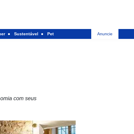
her
Sustentável
Pet
Anuncie
onomia com seus