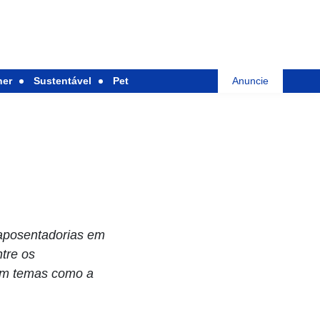
her
Sustentável
Pet
Anuncie
aposentadorias em
ntre os
 em temas como a