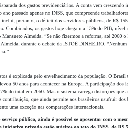
isparada dos gastos previdenciários. A conta vem crescendo i
o ano passado apenas no INSS, que compreende trabalhadores
 inclui, portanto, o déficit dos servidores públicos, de R$ 155
ão. Combinados, os gastos hoje chegam a 13% do PIB, nível 
o Mansueto Almeida. “Se não fizermos a reforma, até 2060 o 
 Almeida, durante o debate da ISTOÉ DINHEIRO. “Nenhum 
ia.”
stos é explicada pelo envelhecimento da população. O Brasil
evou 50 anos para acontecer na Europa. A participação dos id
7% do total em 2060. Mas o sistema carrega distorções que 
 contribuição, que ainda permite aos brasileiros usufruir dos
mente uma exceção nas comparações internacionais.
 serviço público, ainda é possível se aposentar com o mesm
 iniciativa privada estão sujeitos ao teto do INSS, de R$ 5