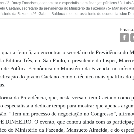
er / 2- Darcy Francisco, economista e especialista em finanças públicas / 3- Luís A
elo Caetano, secretário da previdência do Ministério da Fazenda / 5- Mansueto Alm
rio da Fazenda / 6- Gabriel Baldocchi, editor-assistente de economia Istoé Dinh
Para co
 quarta-feira 5, ao encontrar o secretário de Previdência do M
a Editora Três, em São Paulo, o presidente do Insper, Marco
io de Política Econômica do Ministério da Fazenda, no início
indicação do jovem Caetano como o técnico mais qualificado 
as.
forma da Previdência, que, nesta versão, tem Caetano como p
a o especialista a dedicar tempo para mostrar que apenas argu
visão. “Tem um processo de negociação no Congresso”, afirm
TOÉ DINHEIRO. O evento, que contou ainda com as participaçõ
 do Ministério da Fazenda, Mansueto Almeida, e do especia