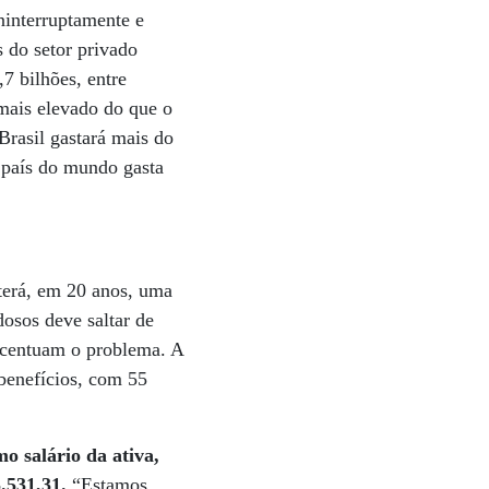
ninterruptamente e
 do setor privado
,7 bilhões, entre
mais elevado do que o
Brasil gastará mais do
país do mundo gasta
 terá, em 20 anos, uma
osos deve saltar de
acentuam o problema. A
 benefícios, com 55
o salário da ativa,
.531,31.
“Estamos