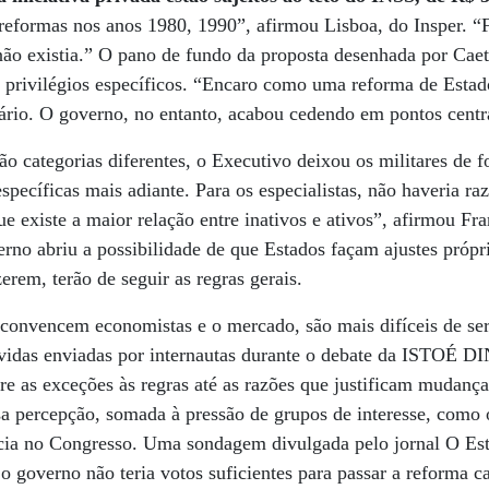
reformas nos anos 1980, 1990”, afirmou Lisboa, do Insper. “
ão existia.” O pano de fundo da proposta desenhada por Caet
m privilégios específicos. “Encaro como uma reforma de Esta
ário. O governo, no entanto, acabou cedendo em pontos centr
são categorias diferentes, o Executivo deixou os militares de f
pecíficas mais adiante. Para os especialistas, não haveria raz
e existe a maior relação entre inativos e ativos”, afirmou Fra
erno abriu a possibilidade de que Estados façam ajustes própr
zerem, terão de seguir as regras gerais.
 convencem economistas e o mercado, são mais difíceis de ser
vidas enviadas por internautas durante o debate da ISTOÉ 
re as exceções às regras até as razões que justificam mudanç
sa percepção, somada à pressão de grupos de interesse, como 
ncia no Congresso. Uma sondagem divulgada pelo jornal O Es
o governo não teria votos suficientes para passar a reforma ca