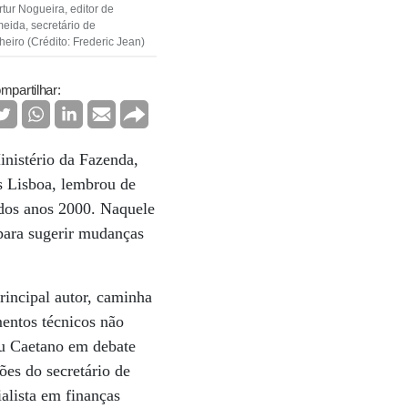
rtur Nogueira, editor de
eida, secretário de
eiro (Crédito: Frederic Jean)
mpartilhar:
inistério da Fazenda,
s Lisboa, lembrou de
 dos anos 2000. Naquele
para sugerir mudanças
rincipal autor, caminha
mentos técnicos não
ou Caetano em debate
es do secretário de
lista em finanças