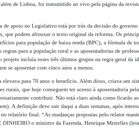
 além de Lisboa, foi transmitido ao vivo pela página da revis
a de apoio no Legislativo está por trás da decisão do govern
s, que podem afrouxar o texto original da reforma. Os princ
efícios para população de baixa renda (BPC), a fórmula de tr
 regras para a população rural e as aposentadorias de professor
 projeto incluía esses três últimos grupos na regra geral da 
dem se aposentar com cinco anos a menos.
elevava para 70 anos o benefício. Além disso, criava um sis
res rurais, que hoje conseguem ter acesso à aposentadoria pe
essariamente contribuir. Não está claro ainda como ficarão as
gem). A definição deve sair daqui a duas semanas, após intens
 no relatório final. “As mudanças propostas pelo relator mant
 DINHEIRO o ministro da Fazenda, Henrique Meirelles (leia 