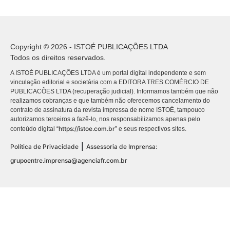
Copyright © 2026 - ISTOÉ PUBLICAÇÕES LTDA
Todos os direitos reservados.
A ISTOÉ PUBLICAÇÕES LTDA é um portal digital independente e sem
vinculação editorial e societária com a EDITORA TRES COMÉRCIO DE
PUBLICACÕES LTDA (recuperação judicial). Informamos também que não
realizamos cobranças e que também não oferecemos cancelamento do
contrato de assinatura da revista impressa de nome ISTOÉ, tampouco
autorizamos terceiros a fazê-lo, nos responsabilizamos apenas pelo
https://istoe.com.br
conteúdo digital “
” e seus respectivos sites.
|
Política de Privacidade
Assessoria de Imprensa:
grupoentre.imprensa@agenciafr.com.br