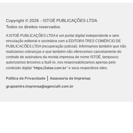
Copyright © 2026 - ISTOÉ PUBLICAÇÕES LTDA
Todos os direitos reservados.
A ISTOÉ PUBLICAÇÕES LTDA é um portal digital independente e sem
vinculação editorial e societária com a EDITORA TRES COMÉRCIO DE
PUBLICACÕES LTDA (recuperação judicial). Informamos também que não
realizamos cobranças e que também não oferecemos cancelamento do
contrato de assinatura da revista impressa de nome ISTOÉ, tampouco
autorizamos terceiros a fazê-lo, nos responsabilizamos apenas pelo
https://istoe.com.br
conteúdo digital “
” e seus respectivos sites.
|
Política de Privacidade
Assessoria de Imprensa:
grupoentre.imprensa@agenciafr.com.br